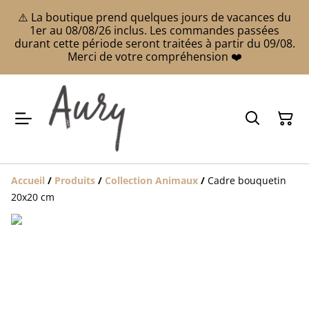
⚠️ La boutique prend quelques jours de vacances du
1er au 08/08/26 inclus. Les commandes passées
durant cette période seront traitées à partir du 09/08.
Merci de votre compréhension ❤️
Accueil
/
Produits
/
Collection Animaux
/
Cadre bouquetin
20x20 cm