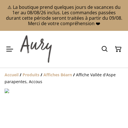
⚠️ La boutique prend quelques jours de vacances du
1er au 08/08/26 inclus. Les commandes passées
durant cette période seront traitées à partir du 09/08.
Merci de votre compréhension ❤️
Accueil
/
Produits
/
Affiches Béarn
/
Affiche Vallée d'Aspe
parapentes, Accous