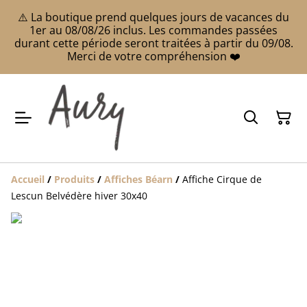
⚠️ La boutique prend quelques jours de vacances du
1er au 08/08/26 inclus. Les commandes passées
durant cette période seront traitées à partir du 09/08.
Merci de votre compréhension ❤️
Accueil
/
Produits
/
Affiches Béarn
/
Affiche Cirque de
Lescun Belvédère hiver 30x40